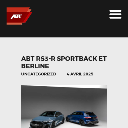
ABT SPORTSLINE FRANCE
LE MONDE ABT
MARQUES
LE SUR-MESURE
ABT
ABT RS3-R SPORTBACK ET
BERLINE
CONTACT
UNCATEGORIZED
4 AVRIL 2025