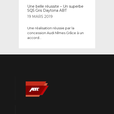
Une belle réussite – Un superbe
SQ5 Gris Daytona ABT
19 MARS 2019
Une réalisation réussie par la
concession Audi Nîmes Grâce à un
accord...