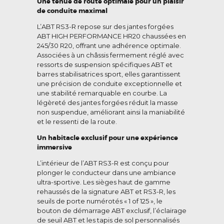
Une tenue de route optimale pour un plaisir
de conduite maximal
L’ABT RS3-R repose sur des jantes forgées
ABT HIGH PERFORMANCE HR20 chaussées en
245/30 R20, offrant une adhérence optimale.
Associées à un châssis fermement réglé avec
ressorts de suspension spécifiques ABT et
barres stabilisatrices sport, elles garantissent
une précision de conduite exceptionnelle et
une stabilité remarquable en courbe. La
légèreté des jantes forgées réduit la masse
non suspendue, améliorant ainsi la maniabilité
et le ressenti de la route.
Un habitacle exclusif pour une expérience
immersive
L’intérieur de l’ABT RS3-R est conçu pour
plonger le conducteur dans une ambiance
ultra-sportive. Les sièges haut de gamme
rehaussés de la signature ABT et RS3-R, les
seuils de porte numérotés « 1 of 125 », le
bouton de démarrage ABT exclusif, l’éclairage
de seuil ABT et les tapis de sol personnalisés