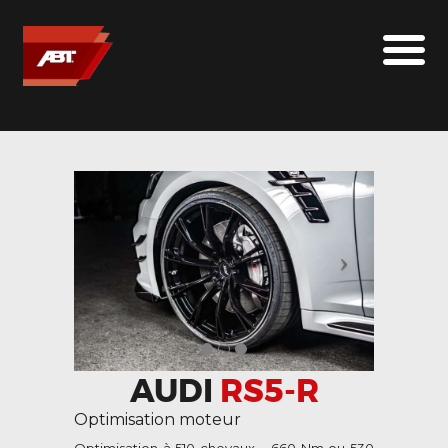
ABT SPORTSLINE FRANCE
LE MONDE ABT
MARQUES
LE SUR-MESURE
ABT
CONTACT
AUDI
RS5-R
Optimisation moteur
Optimisation à 510 chevaux – 660 Nm ou 530