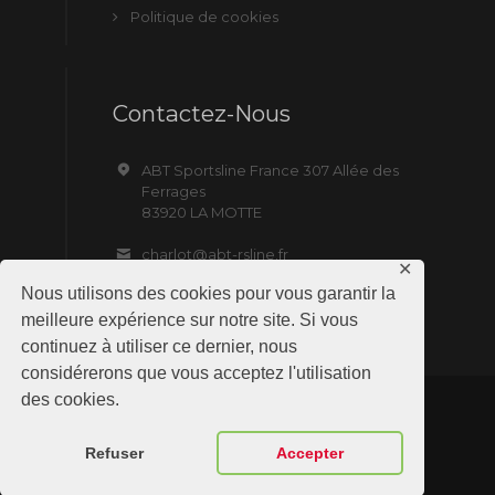
Politique de cookies
Contactez-Nous
ABT Sportsline France 307 Allée des
Ferrages
83920 LA MOTTE
charlot@abt-rsline.fr
✕
Nous utilisons des cookies pour vous garantir la
meilleure expérience sur notre site. Si vous
continuez à utiliser ce dernier, nous
considérerons que vous acceptez l'utilisation
des cookies.
ABT Sportsline France © 2019 All Rights
Refuser
Accepter
Reserved. Site by NMD SAS