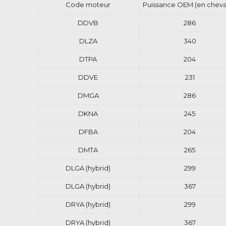
Code moteur
Puissance OEM (en cheva
DDVB
286
DLZA
340
DTPA
204
DDVE
231
DMGA
286
DKNA
245
DFBA
204
DMTA
265
DLGA (hybrid)
299
DLGA (hybrid)
367
DRYA (hybrid)
299
DRYA (hybrid)
367