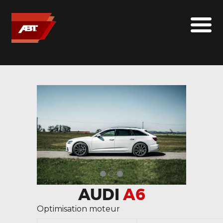
ABT SPORTSLINE FRANCE
LE MONDE ABT
MARQUES
LE SUR-MESURE
ABT
CONTACT
AUDI
A6
Optimisation moteur