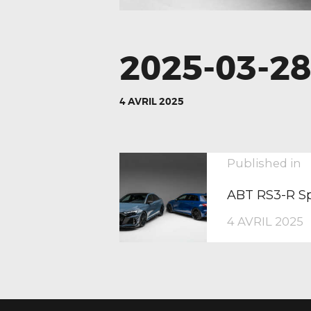
2025-03-2
4 AVRIL 2025
NAVIGA
P
Published in
p
ABT RS3-R Sp
DE
4 AVRIL 2025
L’ARTIC