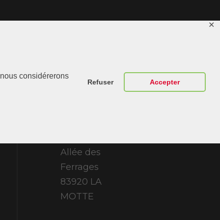
✕
Contactez-
r, nous considérerons
Nous
Refuser
Accepter
ABT Sportsline
France 307
Allée des
Ferrages
83920 LA
MOTTE