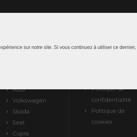
Les
Information
xpérience sur notre site. Si vous continuez à utiliser ce dernie
Marques
Mentions
légales
ABT Limited
Politique de
Audi
confidentialité
Volkswagen
Politique de
Skoda
cookies
Seat
Cupra