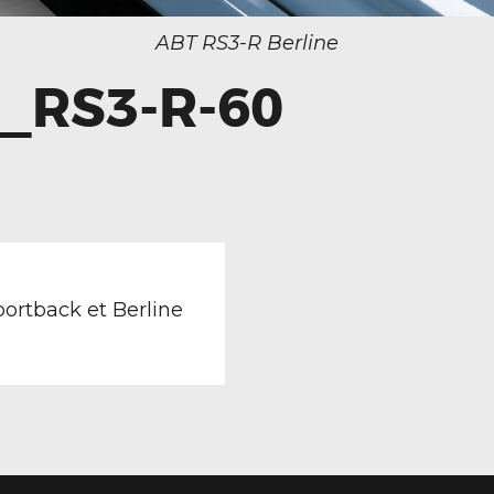
ABT RS3-R Berline
8_RS3-R-60
TION
revious
ost:
ortback et Berline
LE