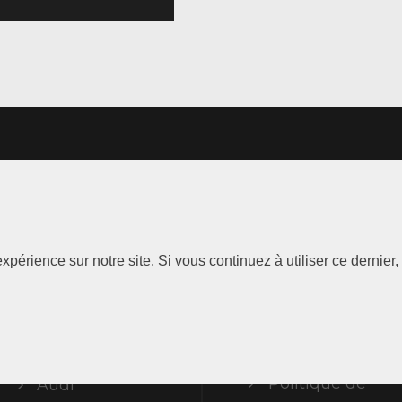
Les
Information
xpérience sur notre site. Si vous continuez à utiliser ce dernie
Marques
Mentions
légales
ABT Limited
Politique de
Audi