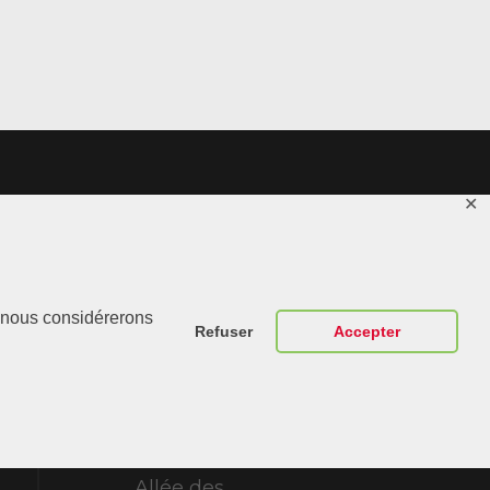
✕
Contactez-
r, nous considérerons
Nous
Refuser
Accepter
ABT Sportsline
France 307
Allée des