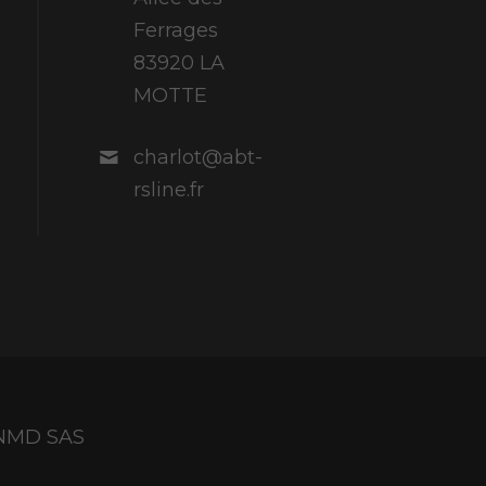
Ferrages
83920 LA
MOTTE
charlot@abt-
rsline.fr
y NMD SAS