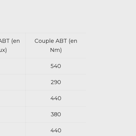
ABT (en
Couple ABT (en
ux)
Nm)
540
290
440
380
440