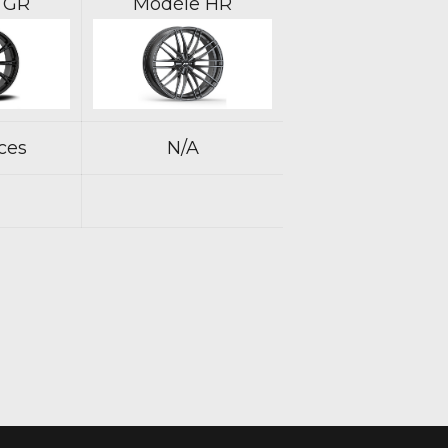
 GR
Modèle HR
ces
N/A