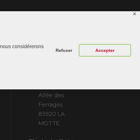
✕
Contactez-
r, nous considérerons
Nous
Refuser
Accepter
ABT Sportsline
France 307
Allée des
Ferrages
83920 LA
MOTTE