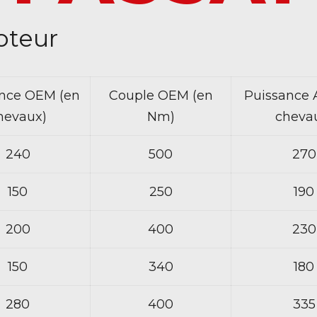
oteur
nce OEM (en
Couple OEM (en
Puissance 
hevaux)
Nm)
cheva
240
500
270
150
250
190
200
400
230
150
340
180
280
400
335