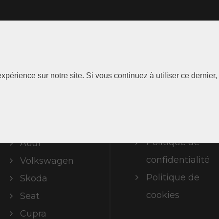
Les
Information
xpérience sur notre site. Si vous continuez à utiliser ce dernie
Marques
Mentions
légales
ABT Limited
Politique de
Audi
confidentialité
Volkswagen
Politique de
Skoda
cookies
Seat
Cupra