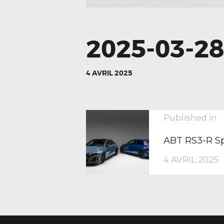
2025-03-2
4 AVRIL 2025
NAVIGA
P
Published in
p
ABT RS3-R Sp
DE
4 AVRIL 2025
L’ARTIC