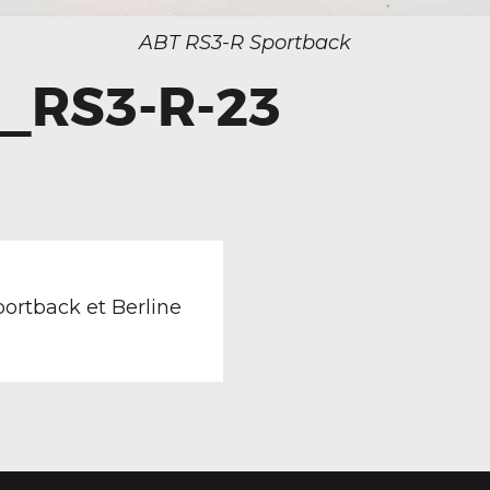
ABT RS3-R Sportback
8_RS3-R-23
TION
revious
ost:
ortback et Berline
LE