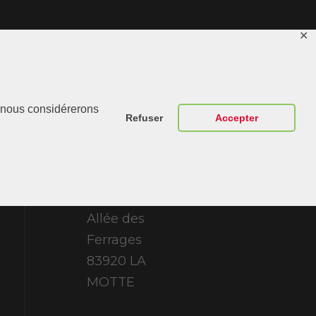
✕
Contactez-
r, nous considérerons
Nous
Refuser
Accepter
ABT Sportsline
France 307
Allée des
Ferrages
83920 LA
MOTTE