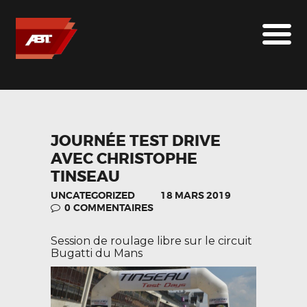
ABT SPORTSLINE FRANCE
LE MONDE ABT
MARQUES
LE SUR-MESURE
ABT
JOURNÉE TEST DRIVE
AVEC CHRISTOPHE
CONTACT
TINSEAU
UNCATEGORIZED
18 MARS 2019
0
COMMENTAIRES
Session de roulage libre sur le circuit
Bugatti du Mans