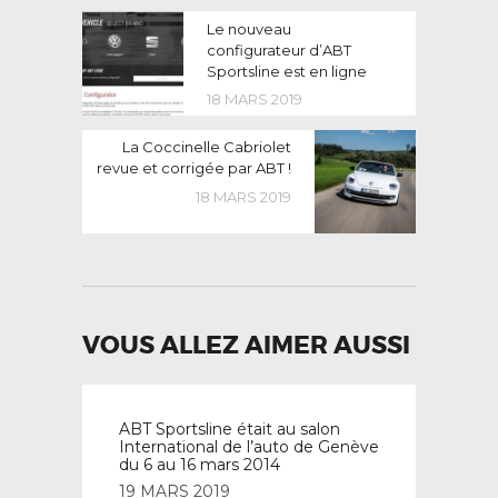
NAVIGATION
Previous
Le nouveau
post:
configurateur d’ABT
DE
Sportsline est en ligne
L’ARTICLE
18 MARS 2019
Next
La Coccinelle Cabriolet
post:
revue et corrigée par ABT !
18 MARS 2019
VOUS ALLEZ AIMER AUSSI
ABT Sportsline était au salon
International de l’auto de Genève
du 6 au 16 mars 2014
19 MARS 2019