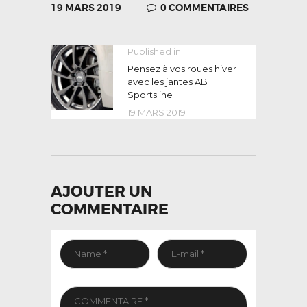
19 MARS 2019
0
COMMENTAIRES
NAVIGATION
Published in
Previous
post:
Pensez à vos roues hiver
DE
avec les jantes ABT
L’ARTICLE
Sportsline
19 MARS 2019
AJOUTER UN
COMMENTAIRE