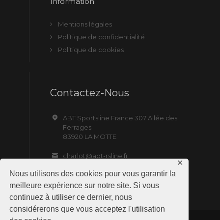
Information
Mentions légales
Politique de confidentialité
Politique de cookies
Contactez-Nous
ABT Sportsline France 307 Allée des
Ferrages
83920 LA MOTTE
charlot@abt-rsline.fr
✕
Nous utilisons des cookies pour vous garantir la
meilleure expérience sur notre site. Si vous
continuez à utiliser ce dernier, nous
considérerons que vous acceptez l'utilisation