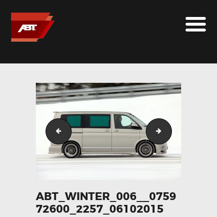
ABT SPORTSLINE FRANCE
LE MONDE ABT
MARQUES
LE SUR-MESURE
ABT
CONTACT
abt_winter_005__069702300_2257_06102015
abt_winter_004
ABT_WINTER_006__0759
72600_2257_06102015