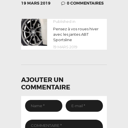
19 MARS 2019
0
COMMENTAIRES
NAVIGATION
Published in
Previous
post:
Pensez à vos roues hiver
DE
avec les jantes ABT
L’ARTICLE
Sportsline
19 MARS 2019
AJOUTER UN
COMMENTAIRE