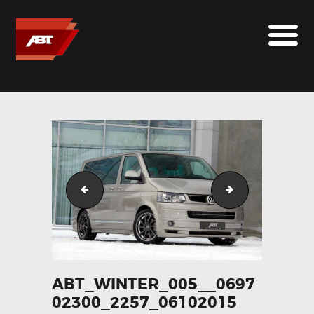
ABT SPORTSLINE FRANCE
LE MONDE ABT
MARQUES
LE SUR-MESURE
ABT
CONTACT
abt_winter_002__050471100_2257_06102015
abt_winter_006
ABT_WINTER_005__0697
02300_2257_06102015