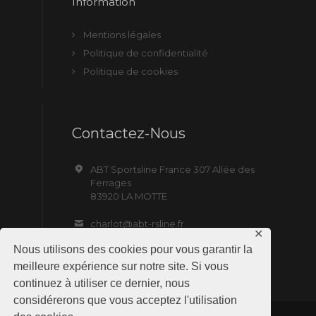
Information
Mentions légales
Politique de confidentialité
Politique de cookies
Contactez-Nous
ABT Sportsline France 307 Allée des
Ferrages
83920 LA MOTTE
charlot@abt-rsline.fr
✕
Nous utilisons des cookies pour vous garantir la
meilleure expérience sur notre site. Si vous
continuez à utiliser ce dernier, nous
considérerons que vous acceptez l'utilisation