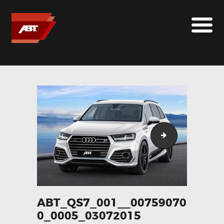
ABT SPORTSLINE FRANCE
LE MONDE ABT
MARQUES
LE SUR-MESURE
ABT
CONTACT
abt_qs7_001__0
ABT_QS7_001__00759070
0_0005_03072015