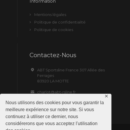
Information
Mentions légales
Politique de confidentialité
Politique de cookies
Contactez-Nous
ABT Sportsline France 307 Allée des
Ferrages
83920 LA MOTTE
charlot@abt-rsline.fr
✕
Nous utilisons des cookies pour vous garantir la
meilleure expérience sur notre site. Si vous
continuez à utiliser ce dernier, nous
considérerons que vous acceptez l'utilisation