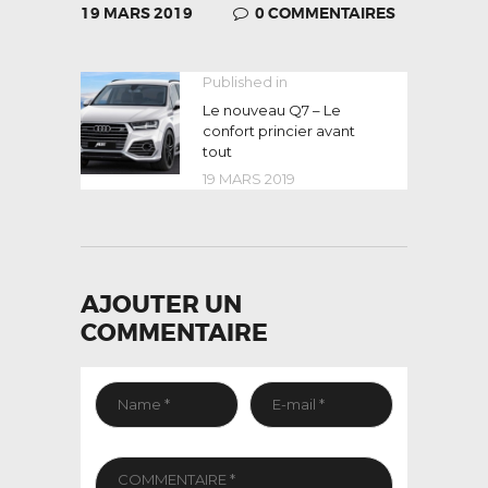
19 MARS 2019
0
COMMENTAIRES
NAVIGATION
Published in
Previous
post:
Le nouveau Q7 – Le
DE
confort princier avant
L’ARTICLE
tout
19 MARS 2019
AJOUTER UN
COMMENTAIRE