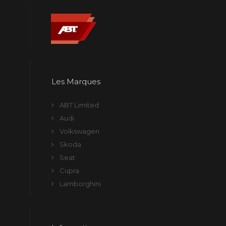
Les Marques
ABT Limited
Audi
Volkswagen
Skoda
Seat
Cupra
Lamborghini