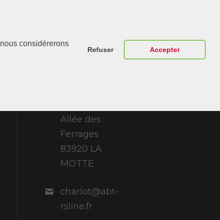
Contactez-
r, nous considérerons
Nous
Refuser
Accepter
ABT Sportsline
France 307
Allée des
Ferrages
83920 LA
MOTTE
charlot@abt-
rsline.fr