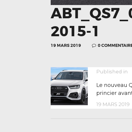
ABT_QS7_0
2015-1
19 MARS 2019
0
COMMENTAIR
NAVIGA
P
Published in
p
Le nouveau Q
DE
princier avan
19 MARS 2019
L’ARTIC