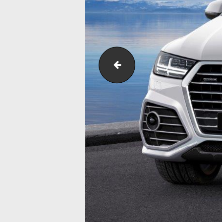
abt_qs7_001__00759070