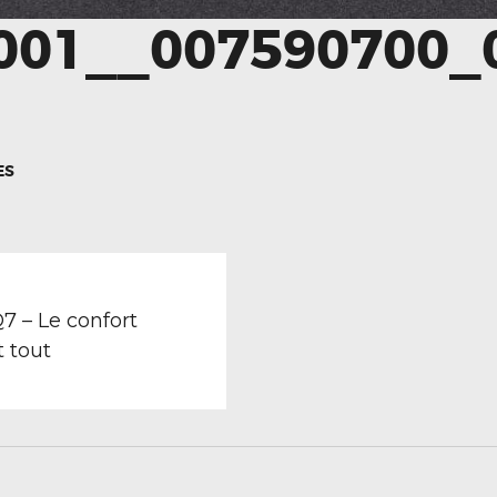
01__007590700_
ES
TION
revious
ost:
7 – Le confort
t tout
LE