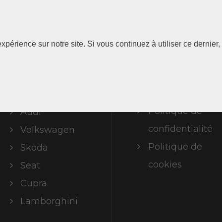
Les
Information
xpérience sur notre site. Si vous continuez à utiliser ce dernie
Marques
Mentions
légales
ABT Limited
Politique de
Audi
confidentialité
Volkswagen
Politique de
Skoda
cookies
Seat
Cupra
Lamborghini