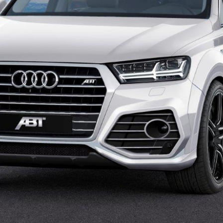
0_0005_03072015