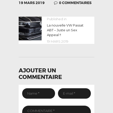
19 MARS 2019
0
COMMENTAIRES
NAVIGATION
Published in
Previous
post:
La nouvelle VW Passat
DE
ABT – Juste un Sex
L’ARTICLE
Appeal !!
19 MARS 2019
AJOUTER UN
COMMENTAIRE