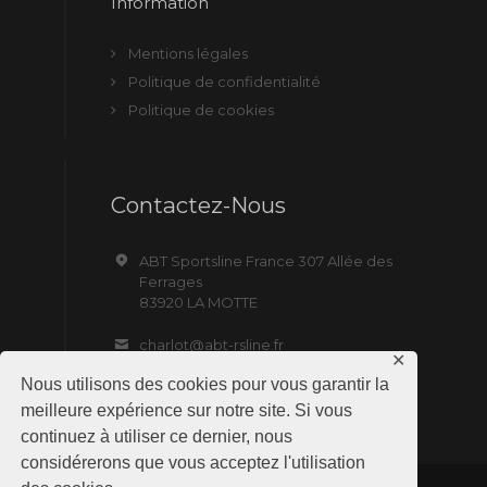
Information
Mentions légales
Politique de confidentialité
Politique de cookies
Contactez-Nous
ABT Sportsline France 307 Allée des
Ferrages
83920 LA MOTTE
charlot@abt-rsline.fr
✕
Nous utilisons des cookies pour vous garantir la
meilleure expérience sur notre site. Si vous
continuez à utiliser ce dernier, nous
considérerons que vous acceptez l'utilisation