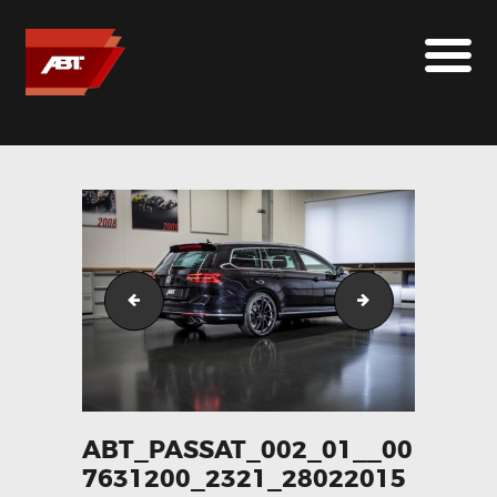
ABT SPORTSLINE FRANCE
LE MONDE ABT
MARQUES
LE SUR-MESURE
ABT
CONTACT
abt_passat_001_03__081438600_2321_28022015
abt_passat_005_
ABT_PASSAT_002_01__00
7631200_2321_28022015