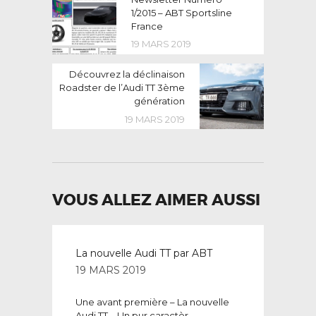
post:
1/2015 – ABT Sportsline
DE
France
L’ARTICLE
19 MARS 2019
Next
Découvrez la déclinaison
post:
Roadster de l’Audi TT 3ème
génération
19 MARS 2019
VOUS ALLEZ AIMER AUSSI
La nouvelle Audi TT par ABT
19 MARS 2019
Une avant première – La nouvelle
Audi TT – Un pur caractèr...