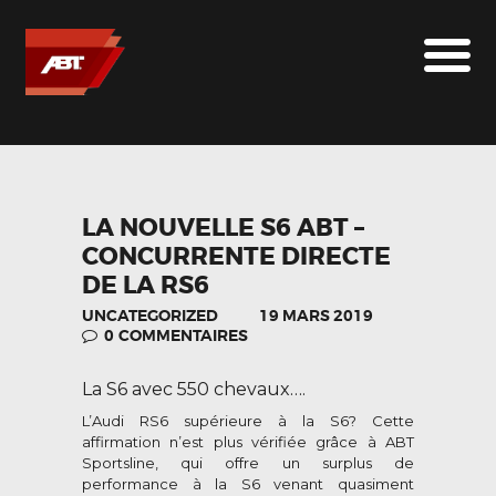
ABT SPORTSLINE FRANCE
LE MONDE ABT
MARQUES
LE SUR-MESURE
ABT
LA NOUVELLE S6 ABT –
CONCURRENTE DIRECTE
CONTACT
DE LA RS6
UNCATEGORIZED
19 MARS 2019
0
COMMENTAIRES
La S6 avec 550 chevaux….
L’Audi RS6 supérieure à la S6? Cette
affirmation n’est plus vérifiée grâce à ABT
Sportsline, qui offre un surplus de
performance à la S6 venant quasiment