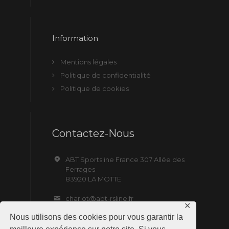
Information
Mentions légales
Politique de confidentialité
Politique de cookies
Contactez-Nous
ABT Sportsline France 307 Allée des
Ferrages
83920 LA MOTTE
charlot@abt-rsline.fr
✕
Nous utilisons des cookies pour vous garantir la