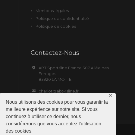
Mentions légales
Politique de confidentialité
Politique de cookies
Contactez-Nous
ABT Sportsline France 307 Allée des
Ferrages
83920 LA MOTTE
charlot@abt-rsline.fr
✕
Nous utilisons des cookies pour vous garantir la
meilleure expérience sur notre site. Si vous
continuez à utiliser ce dernier, nous
considérerons que vous acceptez l'utilisation
des cookies.