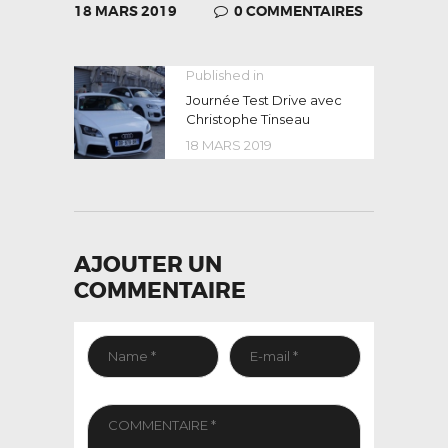
18 MARS 2019
0
COMMENTAIRES
NAVIGATION
Published in
Previous
post:
Journée Test Drive avec
DE
Christophe Tinseau
L’ARTICLE
18 MARS 2019
AJOUTER UN
COMMENTAIRE