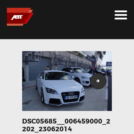
ABT SPORTSLINE FRANCE
LE MONDE ABT
MARQUES
LE SUR-MESURE
ABT
CONTACT
dsc_0859__084
DSC05685__006459000_2
202_23062014