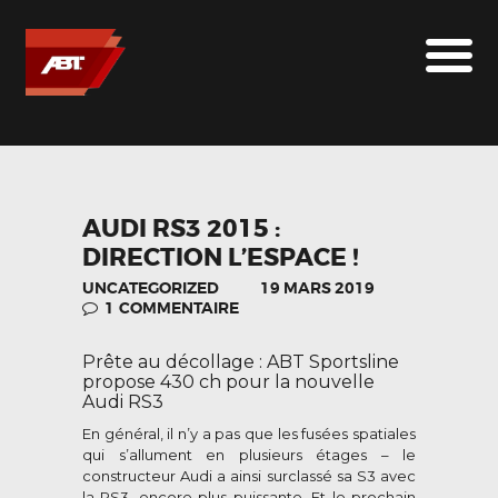
ABT SPORTSLINE FRANCE
LE MONDE ABT
MARQUES
LE SUR-MESURE
ABT
AUDI RS3 2015 :
DIRECTION L’ESPACE !
CONTACT
UNCATEGORIZED
19 MARS 2019
1
COMMENTAIRE
Prête au décollage : ABT Sportsline
propose 430 ch pour la nouvelle
Audi RS3
En général, il n’y a pas que les fusées spatiales
qui s’allument en plusieurs étages – le
constructeur Audi a ainsi surclassé sa S3 avec
la RS3, encore plus puissante. Et le prochain