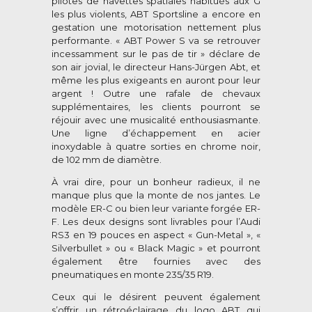
pilotes de navettes spatiales habitués aux G
les plus violents, ABT Sportsline a encore en
gestation une motorisation nettement plus
performante. « ABT Power S va se retrouver
incessamment sur le pas de tir » déclare de
son air jovial, le directeur Hans-Jürgen Abt, et
même les plus exigeants en auront pour leur
argent ! Outre une rafale de chevaux
supplémentaires, les clients pourront se
réjouir avec une musicalité enthousiasmante.
Une ligne d’échappement en acier
inoxydable à quatre sorties en chrome noir,
de 102 mm de diamètre.
À vrai dire, pour un bonheur radieux, il ne
manque plus que la monte de nos jantes. Le
modèle ER-C ou bien leur variante forgée ER-
F. Les deux designs sont livrables pour l’Audi
RS3 en 19 pouces en aspect « Gun-Metal », «
Silverbullet » ou « Black Magic » et pourront
également être fournies avec des
pneumatiques en monte 235/35 R19.
Ceux qui le désirent peuvent également
s’offrir un rétroéclairage du logo ABT qui