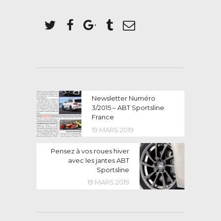
NAVIGATION
Previous
Newsletter Numéro
post:
3/2015 – ABT Sportsline
DE
France
L’ARTICLE
19 MARS 2019
Next
Pensez à vos roues hiver
post:
avec les jantes ABT
Sportsline
19 MARS 2019