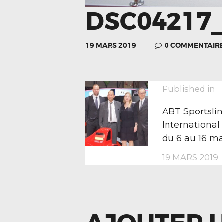
DSC04217_
19 MARS 2019
0
COMMENTAIR
NAVIGA
P
Published in
p
ABT Sportslin
DE
International
du 6 au 16 m
19 MARS 2019
L’ARTIC