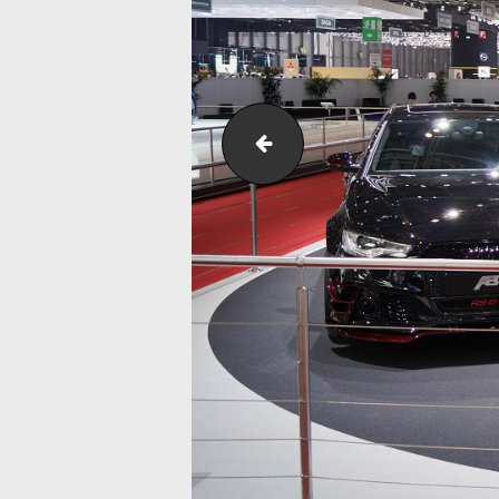
dsc03945__055093300_1