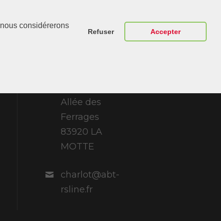
Contactez-
r, nous considérerons
Nous
Refuser
Accepter
ABT Sportsline
France 307
Allée des
Ferrages
83920 LA
MOTTE
charlot@abt-
rsline.fr