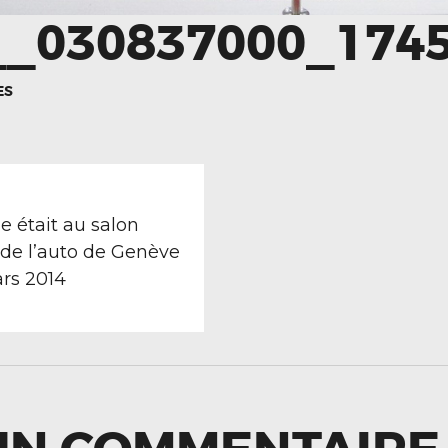
_030837000_174
ES
TION
revious
ost:
e était au salon
 de l’auto de Genève
ars 2014
LE