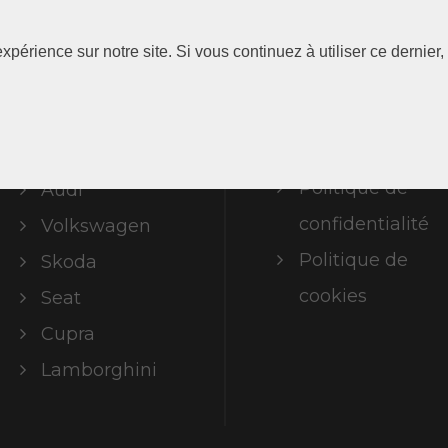
Les
Information
xpérience sur notre site. Si vous continuez à utiliser ce dernie
Marques
Mentions
légales
ABT Limited
Politique de
Audi
confidentialité
Volkswagen
Politique de
Skoda
cookies
Seat
Cupra
Lamborghini