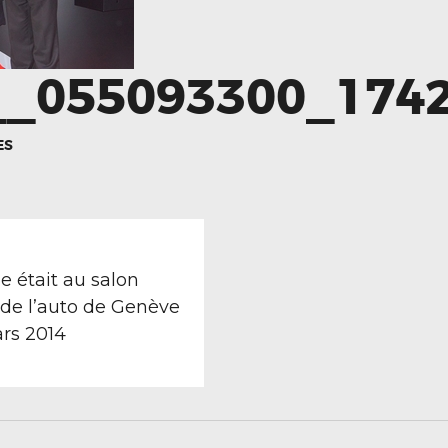
_055093300_174
ES
TION
revious
ost:
e était au salon
 de l’auto de Genève
ars 2014
LE