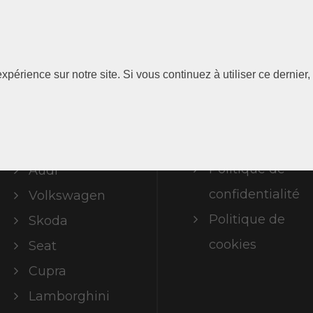
Les
Information
xpérience sur notre site. Si vous continuez à utiliser ce dernie
Marques
Mentions
légales
ABT Limited
Politique de
Audi
confidentialité
Volkswagen
Politique de
Skoda
cookies
Seat
Cupra
Lamborghini