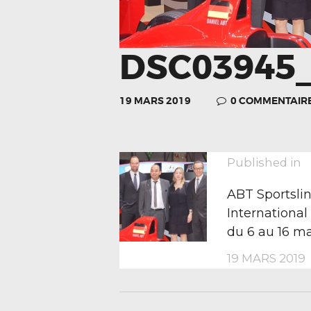
DSC03945_
19 MARS 2019
0
COMMENTAIR
NAVIGA
P
Published in
p
ABT Sportslin
DE
International
du 6 au 16 m
19 MARS 2019
L’ARTIC