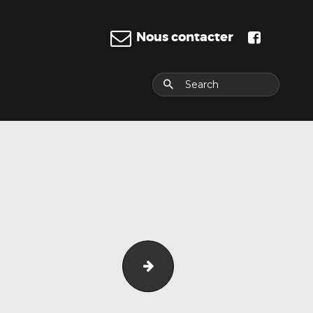
Nous contacter
E
dsc04217__030837000_