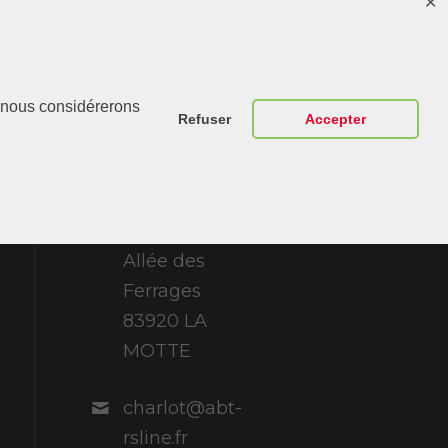
✕
Contactez-
r, nous considérerons
Nous
Refuser
Accepter
ABT Sportsline
France 307
Allée des
Ferrages
83920 LA
MOTTE
charlot@abt-
rsline.fr