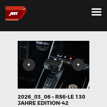
ABT SPORTSLINE FRANCE
LE MONDE ABT
MARQUES
LE SUR-MESURE
ABT
CONTACT
2026_03_06 - RS6-LE 130 Jahre Edition-41
2026_03_06 - RS6
2026_03_06 – RS6-LE 130
JAHRE EDITION-42