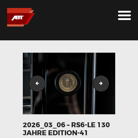
ABT SPORTSLINE FRANCE
LE MONDE ABT
MARQUES
LE SUR-MESURE
ABT
CONTACT
2026_03_06 - RS6-LE 130 Jahre Edition-40
2026_03_06 - RS6
2026_03_06 – RS6-LE 130
JAHRE EDITION-41