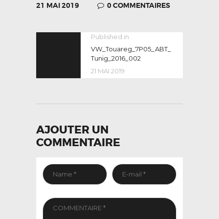
21 MAI 2019
0
COMMENTAIRES
NAVIGATION
Published in
Previous
post:
VW_Touareg_7P05_ABT_
DE
Tunig_2016_002
L’ARTICLE
21 MAI 2019
AJOUTER UN
COMMENTAIRE