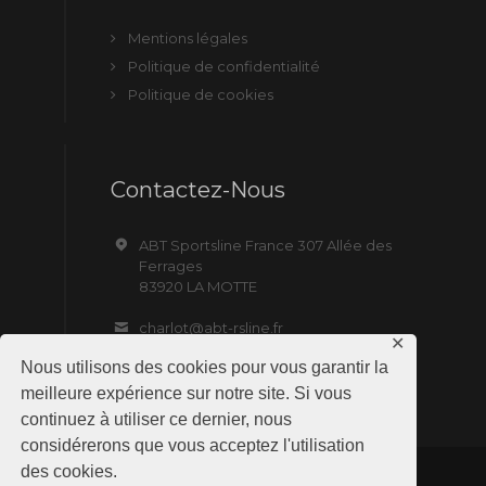
Mentions légales
Politique de confidentialité
Politique de cookies
Contactez-Nous
ABT Sportsline France 307 Allée des
Ferrages
83920 LA MOTTE
charlot@abt-rsline.fr
✕
Nous utilisons des cookies pour vous garantir la
meilleure expérience sur notre site. Si vous
continuez à utiliser ce dernier, nous
considérerons que vous acceptez l'utilisation
des cookies.