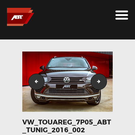
ABT SPORTSLINE FRANCE
LE MONDE ABT
MARQUES
LE SUR-MESURE
ABT
CONTACT
VW_Touareg_7P05_ABT_Tunig_2016_001
VW_Touareg_7P
VW_TOUAREG_7P05_ABT
_TUNIG_2016_002