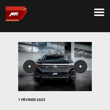
ABT SPORTSLINE FRANCE
LE MONDE ABT
MARQUES
LE SUR-MESURE
ABT
CONTACT
ABT_Volkswagen_Touareg_GR22_glossyblack_04
ABT_Volkswagen
1 FÉVRIER 2023