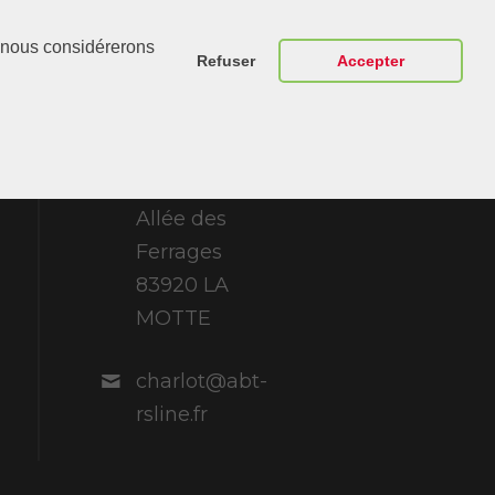
Contactez-
r, nous considérerons
Nous
Refuser
Accepter
ABT Sportsline
France 307
Allée des
Ferrages
83920 LA
MOTTE
charlot@abt-
rsline.fr