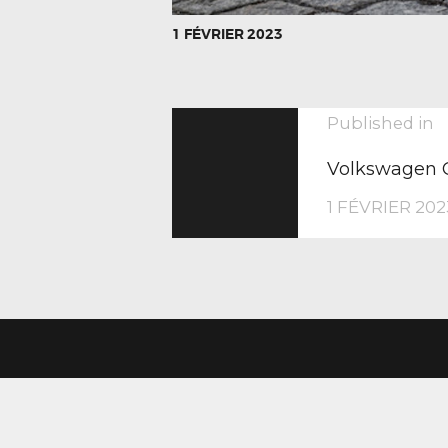
1 FÉVRIER 2023
NAVIGA
P
Published in
p
Volkswagen G
DE
1 FÉVRIER 202
L’ARTIC