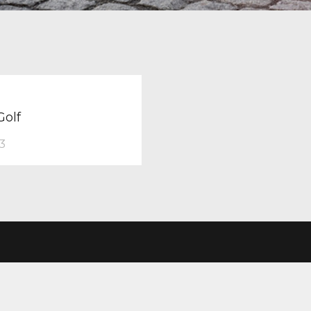
TION
revious
ost:
olf
3
LE