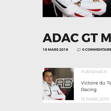
ADAC GT 
19 MARS 2019
0
COMMENTAIR
NAVIGA
P
Published in
p
Victoire du 
DE
Racing
19 MARS 2019