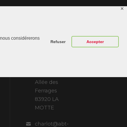
✕
Contactez-
r, nous considérerons
Nous
Refuser
Accepter
ABT Sportsline
France 307
Allée des
Ferrages
83920 LA
MOTTE
charlot@abt-