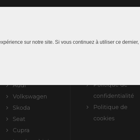
Les
Information
xpérience sur notre site. Si vous continuez à utiliser ce dernie
Marques
Mentions
légales
ABT Limited
Politique de
Audi
confidentialité
Volkswagen
Politique de
Skoda
cookies
Seat
Cupra