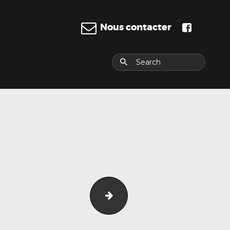
Nous contacter
E
prosperiaabt_news__02