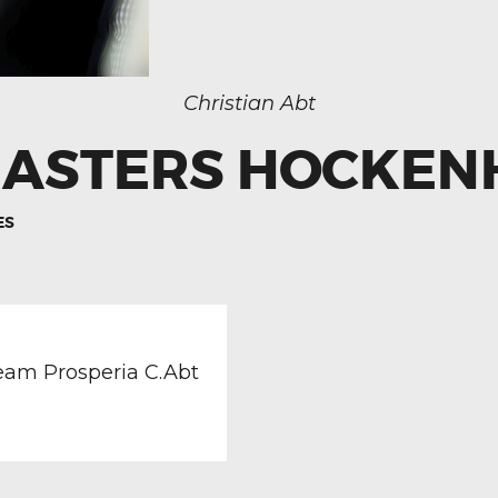
Christian Abt
MASTERS HOCKEN
ES
TION
revious
ost:
Team Prosperia C.Abt