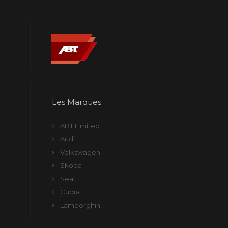
Les Marques
ABT Limited
Audi
Volkswagen
Skoda
Seat
Cupra
Lamborghini