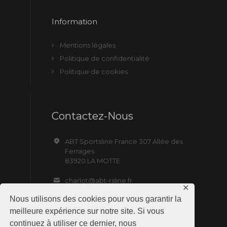
Information
Mentions légales
Politique de confidentialité
Politique de cookies
Contactez-Nous
ABT Sportsline France 307 Allée des
Ferrages
83920 LA MOTTE
charlot@abt-rsline.fr
✕
Nous utilisons des cookies pour vous garantir la
meilleure expérience sur notre site. Si vous
continuez à utiliser ce dernier, nous