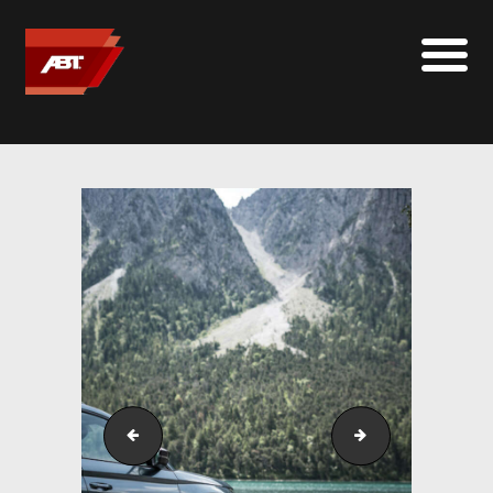
ABT SPORTSLINE FRANCE
LE MONDE ABT
MARQUES
LE SUR-MESURE
ABT
CONTACT
SKODA_Kodiaq_RS_GR20_mattblack-12
SKODA_Kodiaq_