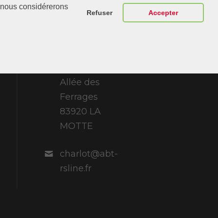
r, nous considérerons
Nous
Refuser
Accepter
ABT Sportsline
France 307
Allée des
Ferrages
83920 LA
MOTTE
charlot@abt-
rsline.fr