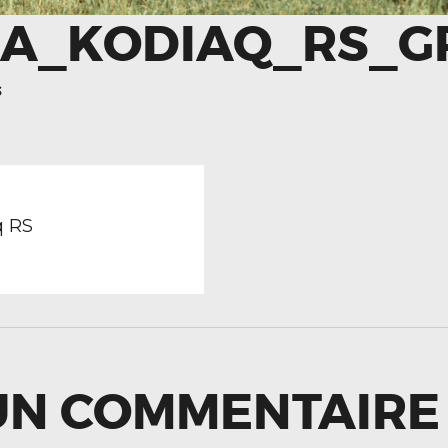
A_KODIAQ_RS_G
S
TION
revious
ost:
q RS
LE
UN COMMENTAIRE