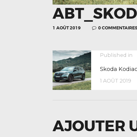
ABT_SKOD
1 AOÛT 2019
0
COMMENTAIRE
NAVIGA
P
Published in
p
Skoda Kodia
DE
1 AOÛT 2019
L’ARTIC
AJOUTER 