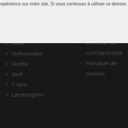
xpérience sur notre site. Si vous continuez à utiliser ce dernie
Marques
Mentions
légales
ABT Limited
Politique de
Audi
confidentialité
Volkswagen
Politique de
Skoda
cookies
Seat
Cupra
Lamborghini