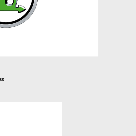
ES
TION
revious
ost: