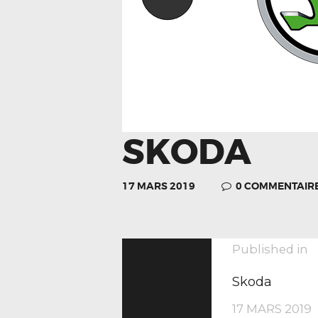
SKODA
17 MARS 2019
0
COMMENTAIR
NAVIGA
P
Published in
p
Skoda
17 MARS 2019