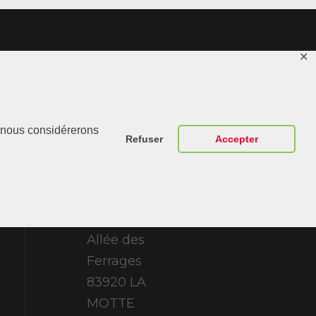
✕
Contactez-
r, nous considérerons
Nous
Refuser
Accepter
ABT Sportsline
France 307
Allée des
Ferrages
83920 LA
MOTTE