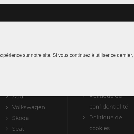
Les
Information
xpérience sur notre site. Si vous continuez à utiliser ce dernie
Marques
Mentions
légales
ABT Limited
Politique de
Audi
confidentialité
Volkswagen
Politique de
Skoda
cookies
Seat