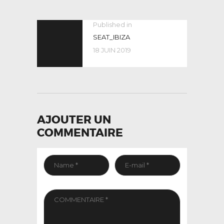
NAVIGATION
Published in
Previous
post:
SEAT_IBIZA
DE
18 JUIN 2019
L’ARTICLE
AJOUTER UN
COMMENTAIRE