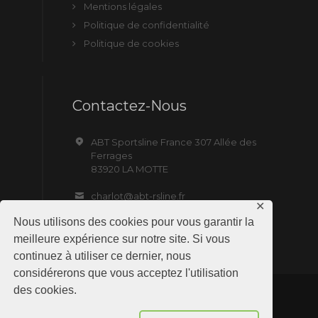
Mentions légales
Politique de confidentialité
Politique de cookies
Contactez-Nous
ABT Sportsline France 307 Allée des
Ferrages
83920 LA MOTTE
charlot@abt-rsline.fr
✕
Nous utilisons des cookies pour vous garantir la
meilleure expérience sur notre site. Si vous
continuez à utiliser ce dernier, nous
considérerons que vous acceptez l'utilisation
des cookies.
ABT Sportsline France © 2019 All Rights