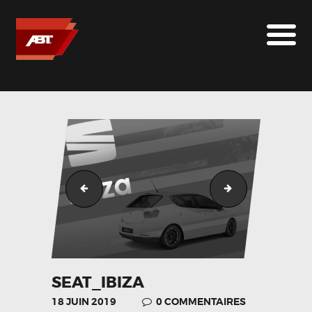
ABT SPORTSLINE FRANCE
LE MONDE ABT
MARQUES
LE SUR-MESURE
ABT
CONTACT
Skoda_Kodiaq_ABT_GR_hinten
ABT-RS4__Front-
SEAT_IBIZA
18 JUIN 2019
0
COMMENTAIRES