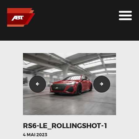
ABT SPORTSLINE FRANCE
LE MONDE ABT
MARQUES
LE SUR-MESURE
ABT
CONTACT
RS6-LE_Detail_1-1
RS6-LE_Rollings
RS6-LE_ROLLINGSHOT-1
4 MAI 2023