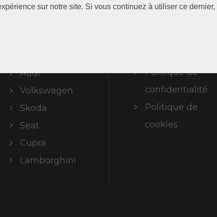
xpérience sur notre site. Si vous continuez à utiliser ce dernie
Marques
Mentions
légales
ABT Limited
Politique de
Audi
confidentialité
Volkswagen
Politique de
Skoda
cookies
Seat
Cupra
Lamborghini