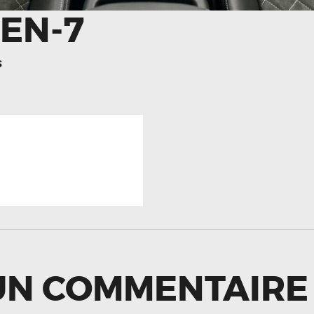
EN-7
S
TION
revious
ost:
LE
UN COMMENTAIRE