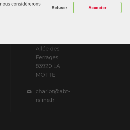
r, nous considérerons
Nous
Refuser
Accepter
ABT Sportsline
France 307
Allée des
Ferrages
83920 LA
MOTTE
charlot@abt-
rsline.fr