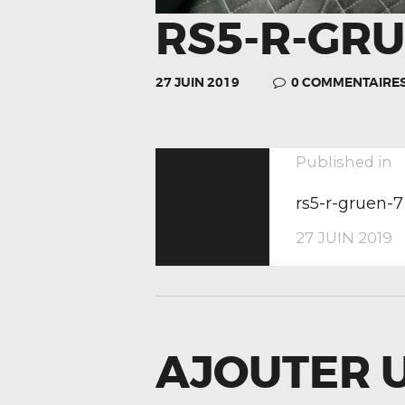
RS5-R-GRU
27 JUIN 2019
0
COMMENTAIRE
NAVIGA
P
Published in
p
rs5-r-gruen-7
DE
27 JUIN 2019
L’ARTIC
AJOUTER 