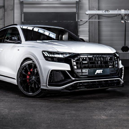
ei_aeropaket_01__098760600_2040_03032019