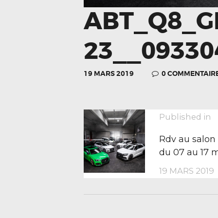
ABT_Q8_
23__09330
19 MARS 2019
0
COMMENTAIR
NAVIGA
P
Published in
p
Rdv au salon
DE
du 07 au 17 
19 MARS 2019
L’ARTIC