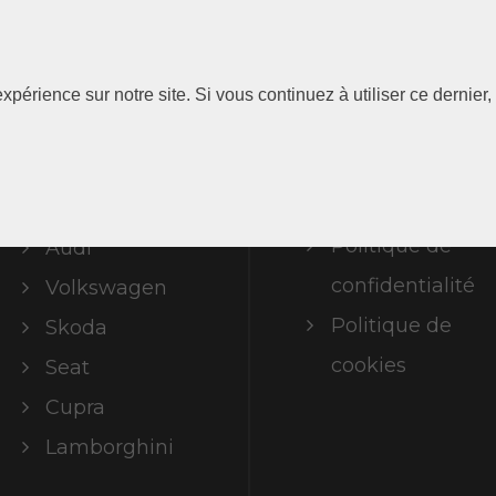
Les
Information
xpérience sur notre site. Si vous continuez à utiliser ce dernie
Marques
Mentions
légales
ABT Limited
Politique de
Audi
confidentialité
Volkswagen
Politique de
Skoda
cookies
Seat
Cupra
Lamborghini