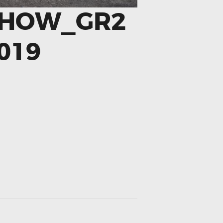
SHOW_GR2
019