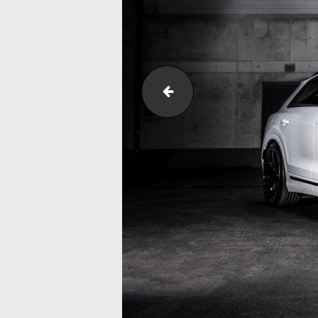
abt_audi_a6_gletscherw