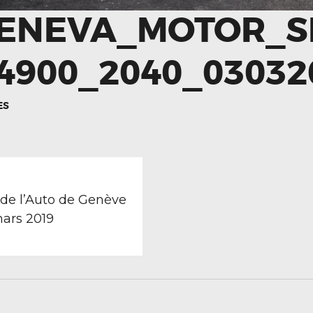
GENEVA_MOTOR_
4900_2040_03032
ES
TION
revious
ost:
 de l’Auto de Genève
mars 2019
LE