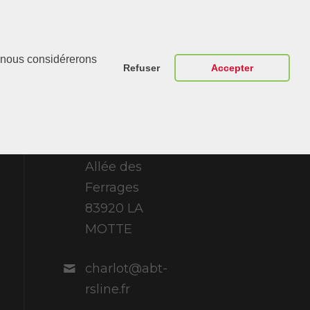
Contactez-
r, nous considérerons
Nous
Refuser
Accepter
ABT Sportsline
France 307
Allée des
Ferrages
83920 LA
MOTTE
charlot@abt-
rsline.fr