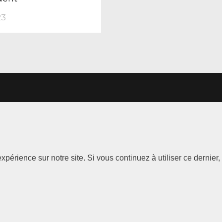
23
LE
Les
Information
xpérience sur notre site. Si vous continuez à utiliser ce dernie
Marques
Mentions
légales
ABT Limited