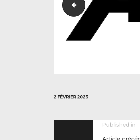
Seat-Leon
2 FÉVRIER 2023
NAVIGA
P
Published in
p
Article précé