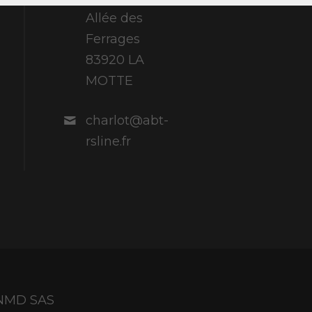
Allée des
Ferrages
83920 LA
MOTTE
charlot@abt-
rsline.fr
y NMD SAS