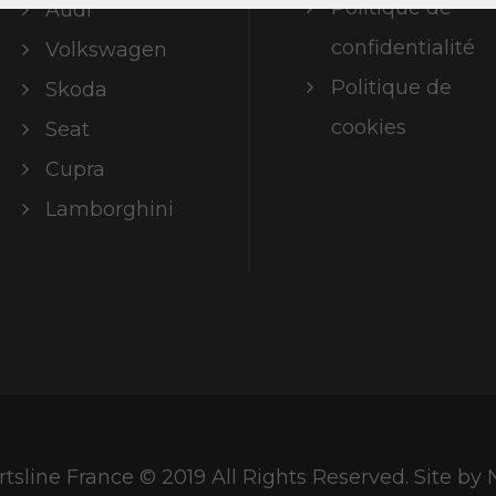
Politique de
Audi
confidentialité
Volkswagen
Politique de
Skoda
cookies
Seat
Cupra
Lamborghini
tsline France © 2019 All Rights Reserved. Site b