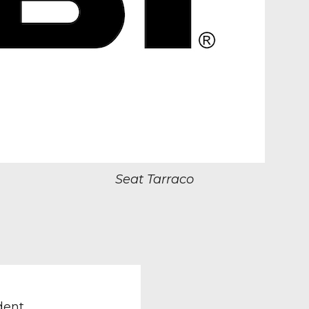
Seat Tarraco
TION
revious
ost:
dent