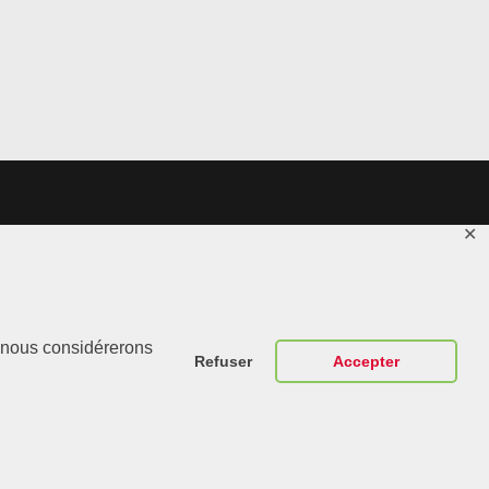
✕
Contactez-
r, nous considérerons
Nous
Refuser
Accepter
ABT Sportsline
France 307