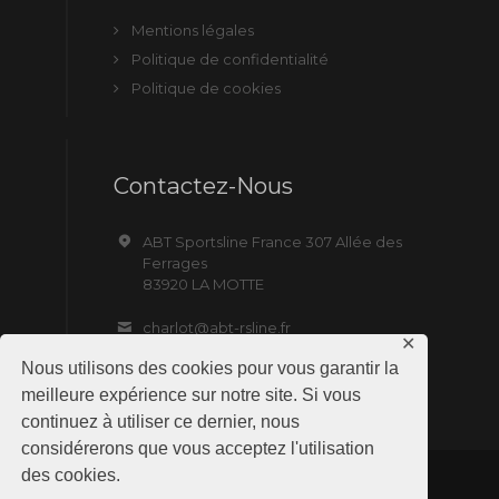
Mentions légales
Politique de confidentialité
Politique de cookies
Contactez-Nous
ABT Sportsline France 307 Allée des
Ferrages
83920 LA MOTTE
charlot@abt-rsline.fr
✕
Nous utilisons des cookies pour vous garantir la
meilleure expérience sur notre site. Si vous
continuez à utiliser ce dernier, nous
considérerons que vous acceptez l'utilisation
des cookies.