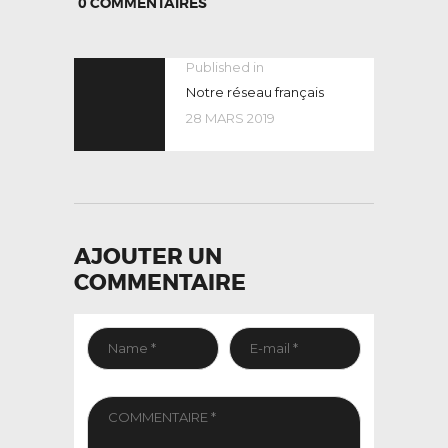
0
COMMENTAIRES
NAVIGATION
Published in
Previous
post:
Notre réseau français
DE
28 MARS 2019
L’ARTICLE
AJOUTER UN
COMMENTAIRE