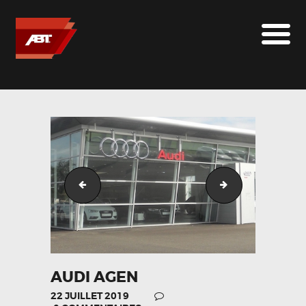
ABT SPORTSLINE FRANCE
LE MONDE ABT
MARQUES
LE SUR-MESURE
ABT
CONTACT
e9dab3e04ef3e39bf9be251b61aefbe8
chaboud_automo
AUDI AGEN
22 JUILLET 2019