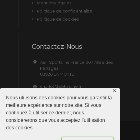
Mentions légales
Politique de confidentialité
Politique de cookies
Contactez-Nous
ABT Sportsline France 307 Allée des
Ferrages
83920 LA MOTTE
charlot@abt-rsline.fr
✕
Nous utilisons des cookies pour vous garantir la
meilleure expérience sur notre site. Si vous
continuez à utiliser ce dernier, nous
considérerons que vous acceptez l'utilisation
des cookies.
ABT Sportsline France © 2019 All Rights