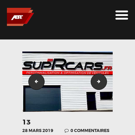
ABT SPORTSLINE FRANCE
LE MONDE ABT
MARQUES
LE SUR-MESURE
ABT
CONTACT
Format-15
mc_concept__08
13
28 MARS 2019
0
COMMENTAIRES