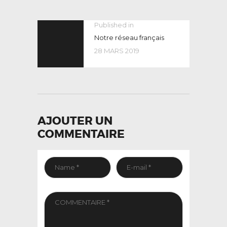
NAVIGATION
Published in
Previous
post:
Notre réseau français
DE
28 MARS 2019
L’ARTICLE
AJOUTER UN
COMMENTAIRE