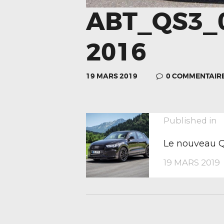
ABT_QS3_0
2016
19 MARS 2019
0
COMMENTAIR
NAVIGA
P
Published in
p
Le nouveau 
DE
19 MARS 2019
L’ARTIC