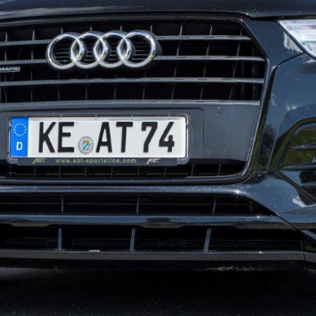
0_1058_22062016