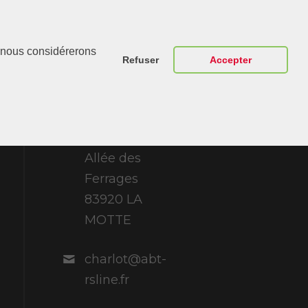
Contactez-
r, nous considérerons
Nous
Refuser
Accepter
ABT Sportsline
France 307
Allée des
Ferrages
83920 LA
MOTTE
charlot@abt-
rsline.fr