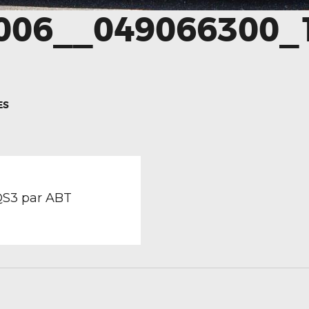
06__049066300_
ES
TION
revious
ost:
QS3 par ABT
LE