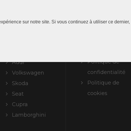
Les
Information
xpérience sur notre site. Si vous continuez à utiliser ce dernie
Marques
Mentions
légales
ABT Limited
Politique de
Audi
confidentialité
Volkswagen
Politique de
Skoda
cookies
Seat
Cupra
Lamborghini