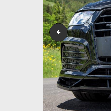
abt_qs3_002__02572730