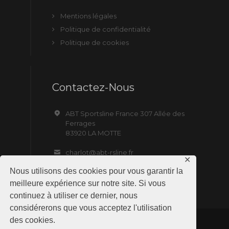
Mentions légales
Politique de confidentialité
Politique de cookies
Contactez-Nous
ABT Sportsline France 307 Allée des
Ferrages
83920 LA MOTTE
charlot@abt-rsline.fr
✕
Nous utilisons des cookies pour vous garantir la
meilleure expérience sur notre site. Si vous
continuez à utiliser ce dernier, nous
considérerons que vous acceptez l'utilisation
des cookies.