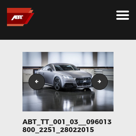
ABT SPORTSLINE FRANCE
LE MONDE ABT
MARQUES
LE SUR-MESURE
ABT
CONTACT
abt_tt_003_01__036484700_2251_28022015
abt_tt_002_01_
ABT_TT_001_03__096013
800_2251_28022015