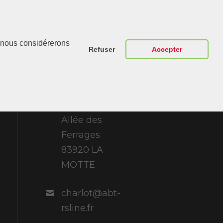
Contactez-
r, nous considérerons
Nous
Refuser
Accepter
ABT Sportsline
France 307
Allée des
Ferrages
83920 LA
MOTTE
charlot@abt-
rsline.fr