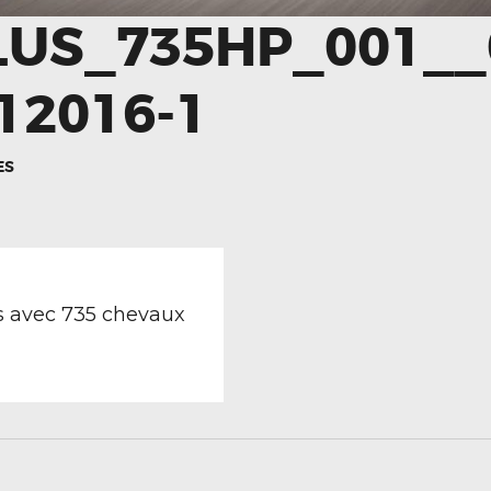
LUS_735HP_001__
12016-1
ES
TION
revious
ost:
us avec 735 chevaux
LE