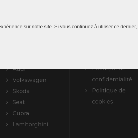
Les
Information
xpérience sur notre site. Si vous continuez à utiliser ce dernie
Marques
Mentions
légales
ABT Limited
Politique de
Audi
confidentialité
Volkswagen
Politique de
Skoda
cookies
Seat
Cupra
Lamborghini