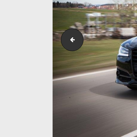
abt_s8_plus_735hp_001_