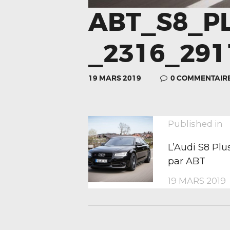
ABT_S8_P
_2316_291
19 MARS 2019
0
COMMENTAIR
NAVIGA
P
Published in
p
L’Audi S8 Pl
DE
par ABT
19 MARS 2019
L’ARTIC