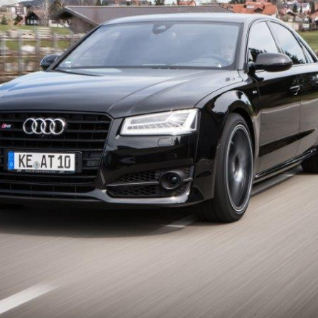
_093755700_2316_29112016