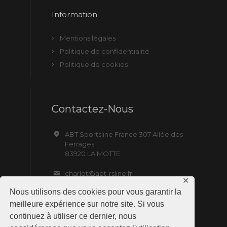
Information
Mentions légales
Politique de confidentialité
Politique de cookies
Contactez-Nous
ABT Sportsline France 307 Allée des
Ferrages
83920 LA MOTTE
charlot@abt-rsline.fr
✕
Nous utilisons des cookies pour vous garantir la
meilleure expérience sur notre site. Si vous
continuez à utiliser ce dernier, nous