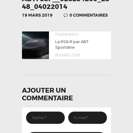
48_04022014
19 MARS 2019
0
COMMENTAIRES
NAVIGATION
Published in
Previous
post:
La RS6-R par ABT
DE
Sportsline
L’ARTICLE
19 MARS 2019
AJOUTER UN
COMMENTAIRE