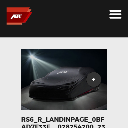
ABT SPORTSLINE FRANCE
LE MONDE ABT
MARQUES
LE SUR-MESURE
ABT
CONTACT
rs6_r_landinpa
RS6_R_LANDINPAGE_0BF
AD7F33F__028254200_23