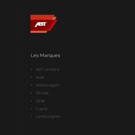
Les Marques
ABT Limited
Audi
Volkswagen
Skoda
Seat
Cupra
Lamborghini