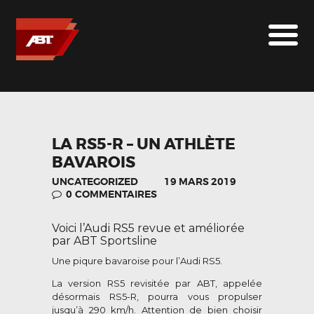
ABT SPORTSLINE FRANCE
LE MONDE ABT
MARQUES
LE SUR-MESURE
ABT
LA RS5-R – UN ATHLÈTE
BAVAROIS
CONTACT
UNCATEGORIZED
19 MARS 2019
0
COMMENTAIRES
Voici l’Audi RS5 revue et améliorée
par ABT Sportsline
Une piqure bavaroise pour l’Audi RS5.
La version RS5 revisitée par ABT, appelée
désormais RS5-R, pourra vous propulser
jusqu’à 290 km/h. Attention de bien choisir