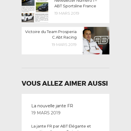
NAVIGATION
Newsletter Numéro 1 –
post:
ABT Sportsline France
DE
19 MARS 2019
L’ARTICLE
Next
Victoire du Team Prosperia
post:
C.Abt Racing
19 MARS 2019
VOUS ALLEZ AIMER AUSSI
La nouvelle jante FR
19 MARS 2019
La jante FR par ABT Élégante et