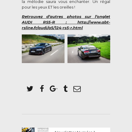
la mélodie saura vous enchanter. Un régal
pour les yeux ET les oreilles !
Retrouvez d’autres photos sur l’onglet
AUDI RS5-R :
http://www.abt-
rsline.fr/audi/a5/124-rs5-r.html
Previous