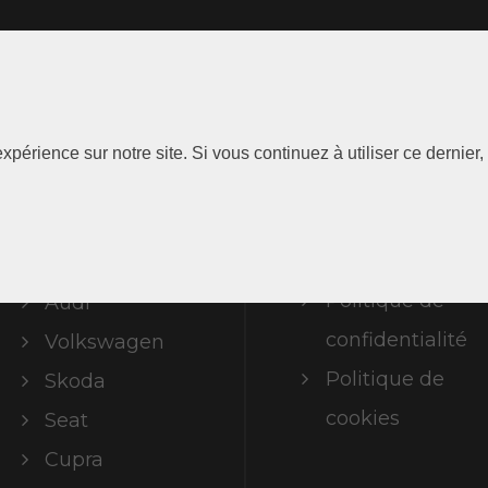
Les
Information
xpérience sur notre site. Si vous continuez à utiliser ce dernie
Marques
Mentions
légales
ABT Limited
Politique de
Audi
confidentialité
Volkswagen
Politique de
Skoda
cookies
Seat
Cupra