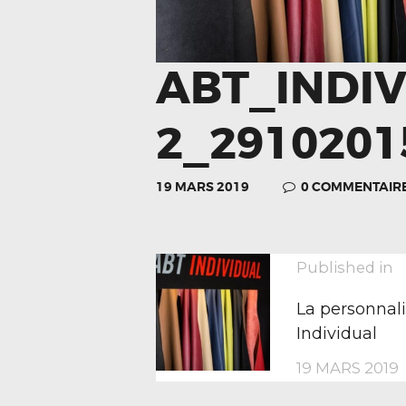
ABT_INDIV
2_2910201
19 MARS 2019
0
COMMENTAIR
NAVIGA
P
Published in
p
La personnal
DE
Individual
19 MARS 2019