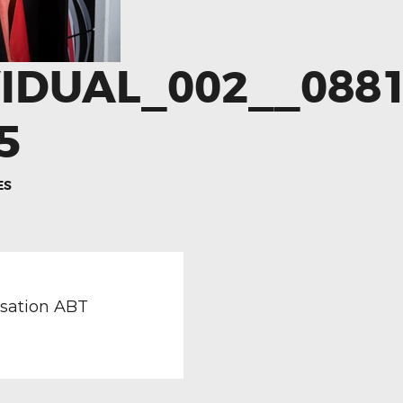
IDUAL_002__088
5
ES
TION
revious
ost:
isation ABT