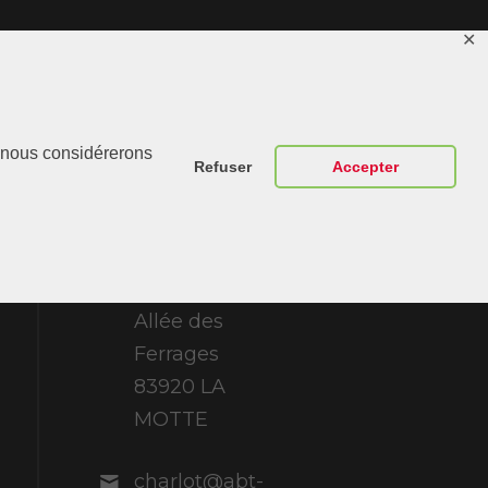
✕
Contactez-
r, nous considérerons
Nous
Refuser
Accepter
ABT Sportsline
France 307
Allée des
Ferrages
83920 LA
MOTTE
charlot@abt-