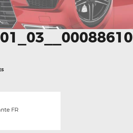
01_03__00088610
ES
TION
revious
ost:
ante FR