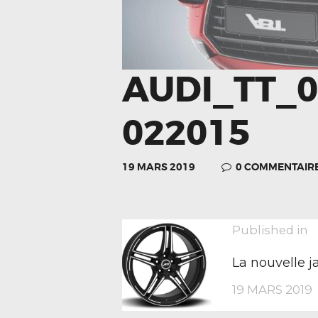
AUDI_TT_0
022015
19 MARS 2019
0
COMMENTAIR
NAVIGA
P
Published in
p
La nouvelle j
DE
19 MARS 2019