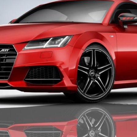
w__087401600_2042_24022015-1