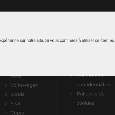
Les
Information
xpérience sur notre site. Si vous continuez à utiliser ce dernie
Marques
Mentions
légales
ABT Limited
Politique de
Audi
confidentialité
Volkswagen
Politique de
Skoda
cookies
Seat
Cupra