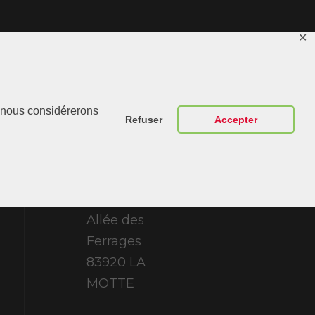
✕
Contactez-
r, nous considérerons
Nous
Refuser
Accepter
ABT Sportsline
France 307
Allée des
Ferrages
83920 LA
MOTTE