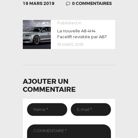
19 MARS 2019
0
COMMENTAIRES
NAVIGATION
Published in
Previous
post:
La nouvelle A8 4H4
DE
Facelift revisitée par ABT
L’ARTICLE
19 MARS 2019
AJOUTER UN
COMMENTAIRE