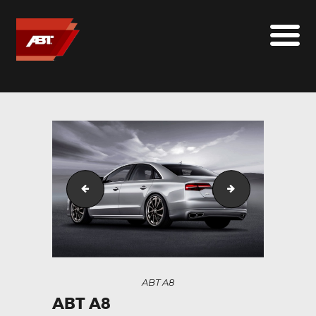
ABT SPORTSLINE FRANCE
LE MONDE ABT
MARQUES
LE SUR-MESURE
ABT
CONTACT
a8_4h04_front_2014_news__068419900_1502_2011201
ABT A8
ABT A8
ABT A8