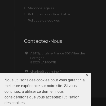
Mentions légales
Politique de confidentialité
Politique de cookies
Contactez-Nous
ABT Sportsline France 307 Allée des
Ferrages
83920 LA MOTTE
charlot@abt-rsline.fr
✕
Nous utilisons des cookies pour vous garantir la
meilleure expérience sur notre site. Si vous
continuez à utiliser ce dernier, nous
considérerons que vous acceptez l'utilisation
des cookies.