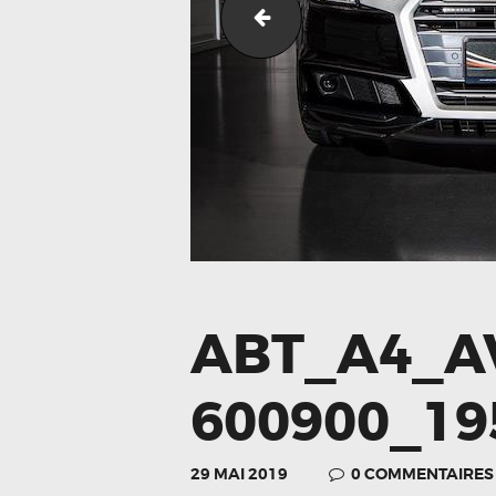
audi_a4_8k2_limousine_f
ABT_A4_A
600900_19
29 MAI 2019
0
COMMENTAIRES