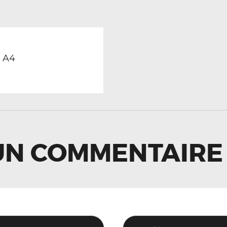
TION
revious
ost:
 A4
LE
UN COMMENTAIRE