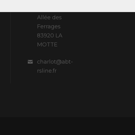
France 307
Allée des
Ferrages
83920 LA
MOTTE
charlot@abt-
rsline.fr