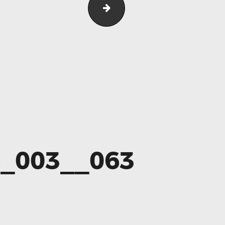
Audi_ A4 Limousine_Fr
_003__063