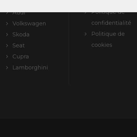
légales
ABT Limited
Politique de
Audi
confidentialité
Volkswagen
Politique de
Skoda
cookies
Seat
Cupra
Lamborghini