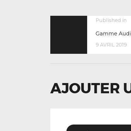
NAVIGA
P
Published in
p
Gamme Audi
DE
9 AVRIL 2019
L’ARTIC
AJOUTER 