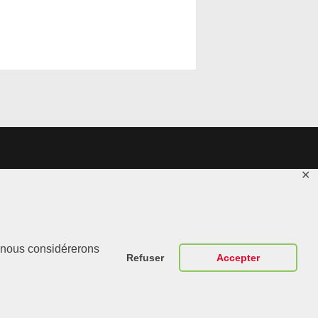
✕
Contactez-
r, nous considérerons
Nous
Refuser
Accepter
ABT Sportsline