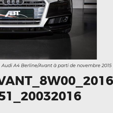
ront_01__010311100_1000_17042013
Audi A4 Berline/Avant à parti de novembre 2015
VANT_8W00_2016
51_20032016