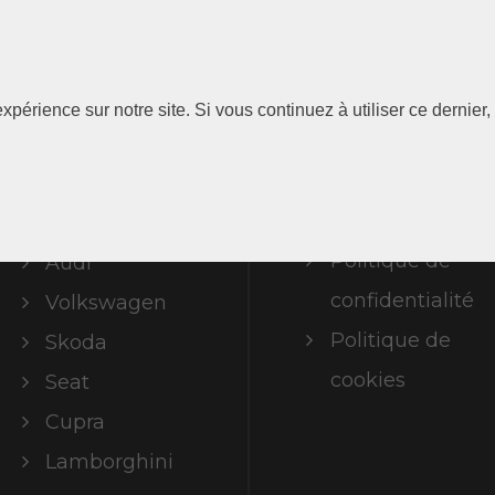
Les
Information
xpérience sur notre site. Si vous continuez à utiliser ce dernie
Marques
Mentions
légales
ABT Limited
Politique de
Audi
confidentialité
Volkswagen
Politique de
Skoda
cookies
Seat
Cupra
Lamborghini