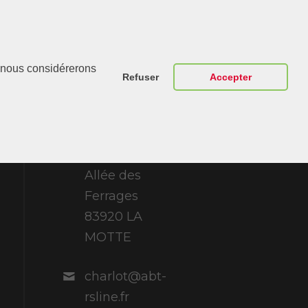
Contactez-
r, nous considérerons
Nous
Refuser
Accepter
ABT Sportsline
France 307
Allée des
Ferrages
83920 LA
MOTTE
charlot@abt-
rsline.fr