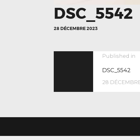
DSC_5542
28 DÉCEMBRE 2023
NAVIGA
P
Published in
p
DSC_5542
DE
28 DÉCEMBRE
L’ARTIC