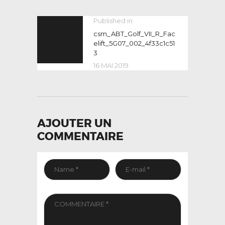
NAVIGATION
Published in
Previous
post:
csm_ABT_Golf_VII_R_Fac
DE
elift_5G07_002_4f33c1c51
L’ARTICLE
3
16 MAI 2019
AJOUTER UN
COMMENTAIRE