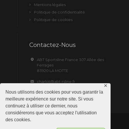
Mentions légales
Politique de confidentialité
Politique de cookies
Contactez-Nous
ABT Sportsline France 307 Allée des
Ferrages
83920 LA MOTTE
charlot@abt-rsline.fr
✕
Nous utilisons des cookies pour vous garantir la
meilleure expérience sur notre site. Si vous
continuez à utiliser ce dernier, nous
considérerons que vous acceptez l'utilisation
des cookies.
ABT Sportsline France © 2019 All Rights