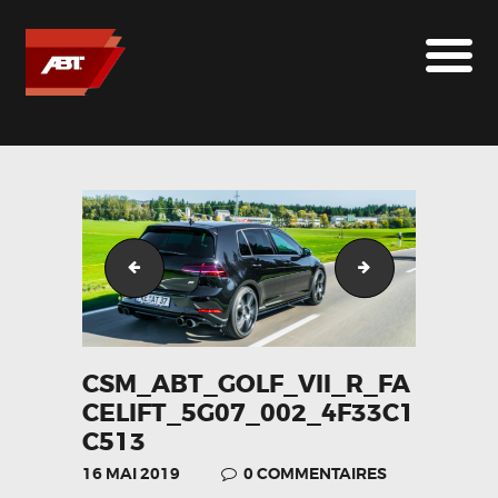
ABT SPORTSLINE FRANCE
LE MONDE ABT
MARQUES
LE SUR-MESURE
ABT
CONTACT
csm_ABT_Golf_VII_R_Facelift_5G07_001_ab23128e5a
csm_ABT_Golf_V
CSM_ABT_GOLF_VII_R_FA
CELIFT_5G07_002_4F33C1
C513
16 MAI 2019
0
COMMENTAIRES