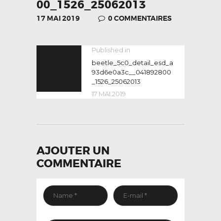
00_1526_25062013
17 MAI 2019
0
COMMENTAIRES
NAVIGATION
Published in
Previous
post:
beetle_5c0_detail_esd_a
DE
93d6e0a3c__041892800
L’ARTICLE
_1526_25062013
17 MAI 2019
AJOUTER UN
COMMENTAIRE