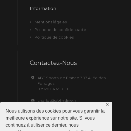
Information
Mentions légales
Politique de confidentialité
Politique de cookies
Contactez-Nous
ABT Sportsline France 307 Allée des
Ferrages
83920 LA MOTTE
charlot@abt-rsline.fr
✕
Nous utilisons des cookies pour vous garantir la
meilleure expérience sur notre site. Si vous
continuez à utiliser ce dernier, nous