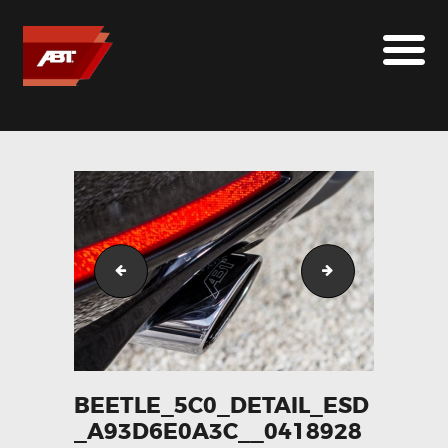
ABT SPORTSLINE FRANCE
LE MONDE ABT
MARQUES
LE SUR-MESURE
ABT
CONTACT
beetle_5c0_seite_rot_368c901a90__063144900_152
beetle_5c0_hec
BEETLE_5C0_DETAIL_ESD
_A93D6E0A3C__0418928