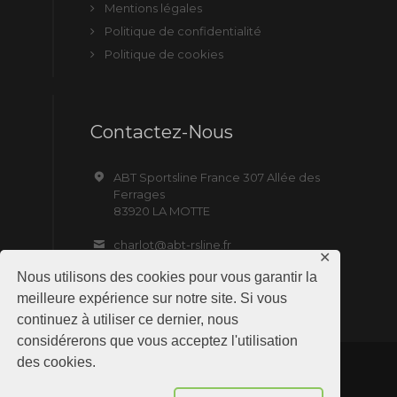
Mentions légales
Politique de confidentialité
Politique de cookies
Contactez-Nous
ABT Sportsline France 307 Allée des
Ferrages
83920 LA MOTTE
charlot@abt-rsline.fr
✕
Nous utilisons des cookies pour vous garantir la
meilleure expérience sur notre site. Si vous
continuez à utiliser ce dernier, nous
considérerons que vous acceptez l'utilisation
des cookies.
ABT Sportsline France © 2019 All Rights