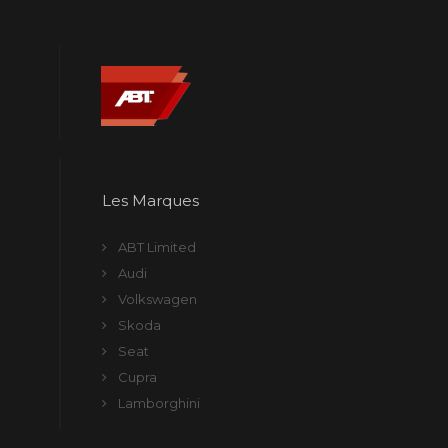
Les Marques
ABT Limited
Audi
Volkswagen
Skoda
Seat
Cupra
Lamborghini