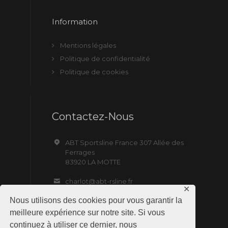
Information
Mentions légales
Politique de confidentialité
Politique de cookies
Contactez-Nous
ABT Sportsline France 307 Allée des
Ferrages
83920 LA MOTTE
charlot@abt-rsline.fr
✕
Nous utilisons des cookies pour vous garantir la
meilleure expérience sur notre site. Si vous
continuez à utiliser ce dernier, nous