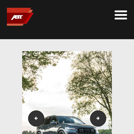
ABT SPORTSLINE FRANCE
LE MONDE ABT
MARQUES
LE SUR-MESURE
ABT
CONTACT
DSC_3368
DSC_3372