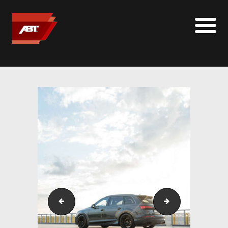
ABT SPORTSLINE FRANCE
LE MONDE ABT
MARQUES
LE SUR-MESURE
ABT
CONTACT
DSC_3325
DSC_3349