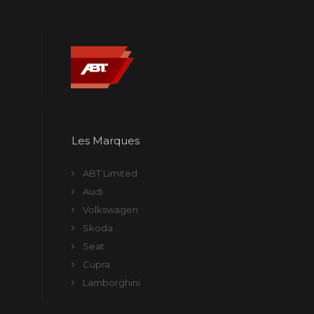
Les Marques
ABT Limited
Audi
Volkswagen
Skoda
Seat
Cupra
Lamborghini