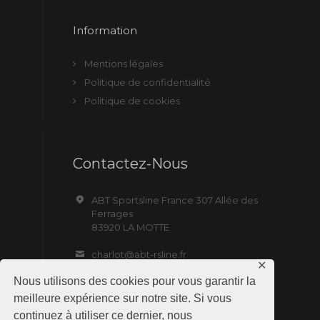
Information
Mentions légales
Politique de confidentialité
Politique de cookies
Contactez-Nous
ABT Sportsline France 307 Allée des
Ferrages
83920 LA MOTTE
charlot@abt-rsline.fr
✕
Nous utilisons des cookies pour vous garantir la
meilleure expérience sur notre site. Si vous
continuez à utiliser ce dernier, nous