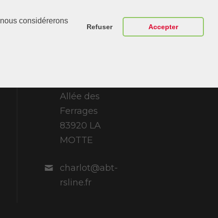
Contactez-
r, nous considérerons
Nous
Refuser
Accepter
ABT Sportsline
France 307
Allée des
Ferrages
83920 LA
MOTTE
charlot@abt-
rsline.fr