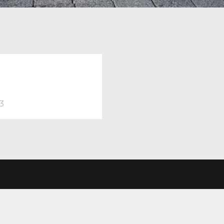
TION
revious
ost:
3
LE