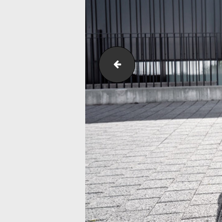
ABT_Audi_SQ2_schwraz_