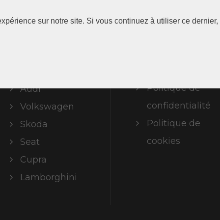
Les
Information
xpérience sur notre site. Si vous continuez à utiliser ce dernie
Marques
Mentions
légales
ABT Limited
Politique de
Audi
confidentialité
Volkswagen
Politique de
Skoda
cookies
Seat
Cupra
Lamborghini